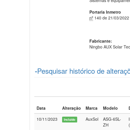
Sistemas e equipament
Portaria Inmetro
nº
140 de 21/03/2022
Fabricante:
Ningbo AUX Solar Tec
Pesquisar histórico de alteraç
Data
Alteração
Marca
Modelo
10/11/2023
AuxSol
ASG-6SL-
Incluido
ZH