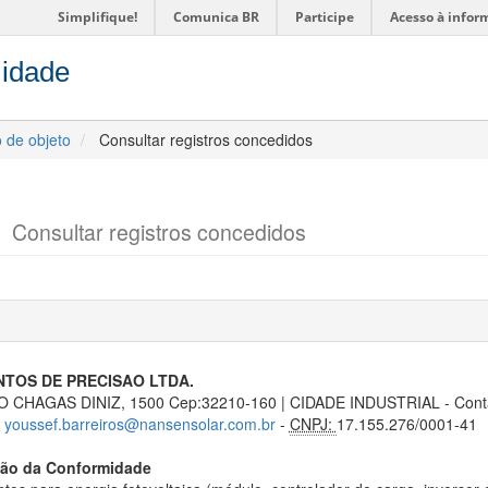
Simplifique!
Comunica BR
Participe
Acesso à infor
midade
o de objeto
Consultar registros concedidos
o
Consultar registros concedidos
TOS DE PRECISAO LTDA.
CHAGAS DINIZ, 1500 Cep:32210-160 | CIDADE INDUSTRIAL - Con
-
youssef.barreiros@nansensolar.com.br
-
CNPJ:
17.155.276/0001-41
ção da Conformidade