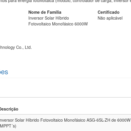
os para energia fotovoltaica (módulo, controlador de carga, inversor e
Nome de Família
Certificado
Inversor Solar Híbrido
Não aplicável
Fotovoltaico Monofásico 6000W
hnology Co., Ltd.
ões
Descrição
Inversor Solar Híbrido Fotovoltaico Monofásico ASG-6SL-ZH de 6000W
(MPPT´s)